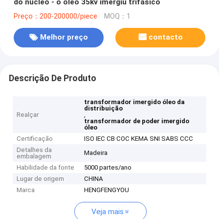
do núcleo - o óleo 35kv imergiu trifásico
Preço：200-200000/piece
MOQ：1
Melhor preço
contacto
Descrição De Produto
transformador imergido óleo da
distribuição
Realçar
,
transformador de poder imergido
óleo
Certificação
ISO IEC CB COC KEMA SNI SABS CCC
Detalhes da
Madeira
embalagem
Habilidade da fonte
5000 partes/ano
Lugar de origem
CHINA
Marca
HENGFENGYOU
Veja mais