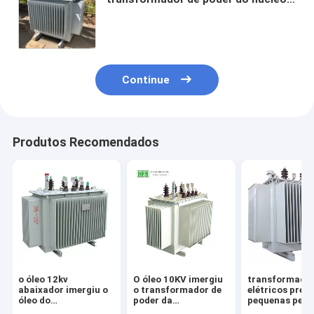
o óleo 35kv imergiu trifásico
Continue
Produtos Recomendados
o óleo 12kv
O óleo 10KV imergiu
transformado
abaixador imergiu o
o transformador de
elétricos preç
óleo do
poder da
pequenas perd
transformador
distribuição com
transformador