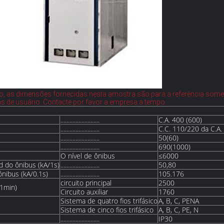
to, as dimensões fornecidas nesta amostra são para a referência som
as de usuário. Contacte por favor a empresa a tempo.
..........................
C.A. 400 (600)
..........................
C.C. 110/220 da C.A.
..........................
50(60)
..........................
690(1000)
O nível de ônibus
≤6000
d do ônibus (kA/1s)
..........................
50,80
nibus (kA/0.1s)
..........................
105.176
circuito principal
2500
/1min)
Circuito auxiliar
1760
Sistema de quatro fios trifásico
A, B, C, PENA
Sistema de cinco fios trifásico
A, B, C, PE, N
..........................
IP30