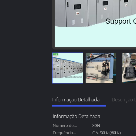
Informação Detalhada
Descrição 
Informação Detalhada
Número do
XGN
modelo:
Frequência
C.A. 50Hz (60Hz)