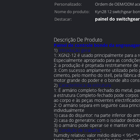
avaliado:
Personalizado:
Ordem de OEM/ODM acei
Nome do produto:
Kyn28 12 switchgear bo
painel do switchgear
Destacar:
armário médio da t
Descrição De Produto
Painel de controle bonde da engrenagem
1)
Introdução geral
1: XGN2-12 é usado principalmente para a r
Especialmente apropriado para as condiçõe
2: a produção é projetada restritamente de
3: Com sucesso amplamente utilizado pelo pr
cimento, pelo moinho do stell, pela fábrica 
motor grande do poder e o bonde alto cons
2)
Característica da estrutura:
1: É armário completo-fechado do metal, p
a estrutura Completo-fechado pode corpos 
ao corpo e às peças moventes electrificados
2: O armário separa em seguinte casa princip
individualmente
1)
casa do disjuntor: na parte inferior do a
2)
casa do generatrix: com o isolador dedo
3)
o armário pode operar-se e manter no ve
3)
Condição de trabalho
:
humidty relativo: valor médio diário
< 95="">