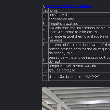
4)
Parâmetro técnico principal
não
nome
1
tensão avaliado
2
corrente do ratd
3
frequência avaliado
avaliado procurar um caminho mais cur
4
saem a corrente (o valor eficaz)
corrente estável thermo avaliado (valor
5
máximo)
6
corrente dinâmica avaliado (valor máxim
tensão avaliado do withsand da frequên
7
do poder (1min)
tensão de withstand de impulso do tro
8
do ratd
9
tempo estável thermo avaliado
10
grau de proteção
11
dimensão do externam (WXDXH)