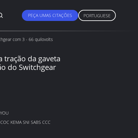
PEÇA UMAS CITAÇÕES
PORTUGUESE
hgear com 3 - 66 quilovolts
 tração da gaveta
ão do Switchgear
GYOU
B COC KEMA SNI SABS CCC