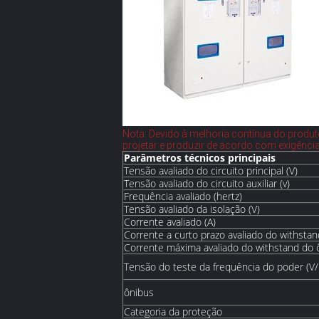
Nota: Devido à melhoria contínua do produ
projetar e produzir de acordo com exigênci
Parâmetros técnicos principais
Tensão avaliado do circuito principal (V)
Tensão avaliado do circuito auxiliar (v)
Frequência avaliado (hertz)
Tensão avaliado da isolação (V)
Corrente avaliado (A)
Corrente a curto prazo avaliado do withstan
Corrente máxima avaliado do withstand do ô
Tensão do teste da frequência do poder (V
ônibus
Categoria da proteção