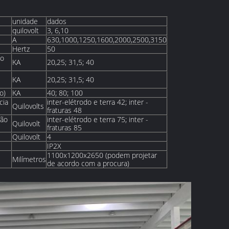
unidade
dados
quilovolt
3, 6,10
A
630,1000,1250,1600,2000,2500,3150
Hertz
50
to
KA
20,25; 31,5; 40
KA
20,25; 31,5; 40
o)
KA
40; 80; 100
cia
inter-elétrodo e terra 42; inter -
Quilovolts
fraturas 48
vão
inter-elétrodo e terra 75; inter -
Quilovolt
fraturas 85
Quilovolt
4
IP2X
1100x1200x2650 (podem projetar
Milímetros
de acordo com a procura)