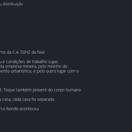
 distribuição
rno da C.A. 50HZ da fase
 e condições de trabalho sujas.
pela empresa mineira, pelo moinho do
amento urbanístico, e pelo outro lugar com o
-cut; Toque também provent do corpo humano
a casa, cada casa foi separada
 arco bonde aconteceu