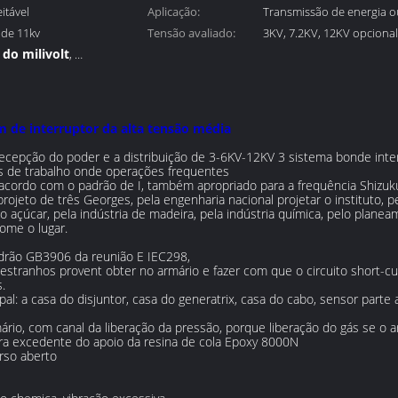
tável
(A):
Aplicação:
Transmissão de energia ou
nde 11kv
Tensão avaliado:
3KV, 7.2KV, 12KV opcional
 do milivolt
,
ensão
 de interruptor da alta tensão média
ecepção do poder e a distribuição de 3-6KV-12KV 3 sistema bonde inte
s de trabalho onde operações frequentes
 acordo com o padrão de I, também apropriado para a frequência Shizuku
ojeto de três Georges, pela engenharia nacional projetar o instituto, 
do açúcar, pela indústria de madeira, pela indústria química, pelo plane
ome o lugar.
adrão GB3906 da reunião E IEC298,
estranhos provent obter no armário e fazer com que o circuito short
.
al: a casa do disjuntor, casa do generatrix, casa do cabo, sensor parte 
rmário, com canal da liberação da pressão, porque liberação do gás se o
bra excedente do apoio da resina de cola Epoxy 8000N
rso aberto