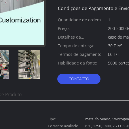
Condições de Pagamento e Envio
Quantidade de ordem
1
mínima:
Preço:
200-20000/
Detalhes da
caso de ma
embalagem:
Tempo de entrega:
30 DIAS
Termos de pagamento:
LC T/T
Habilidade da fonte:
5000 parte
CONTACTO
De Produto
Tipo:
metal folheado, Switchgea
Corrente avaliado
em forma de caixa
630, 1250, 1600, 2500, 351