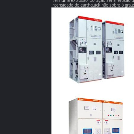
Nenhuma explosão, poluição séria, erosão d
intensidade do earthquick não sobre 8 grau