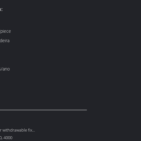
:
piece
deira
s/ano
r withdrawable fixo
0, 4000