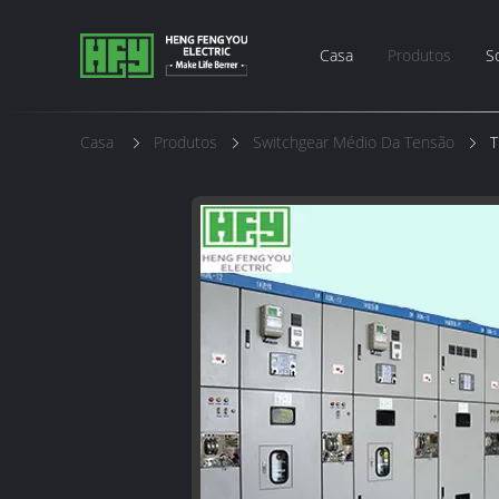
Casa
Produtos
S
Casa
Produtos
Switchgear Médio Da Tensão
T