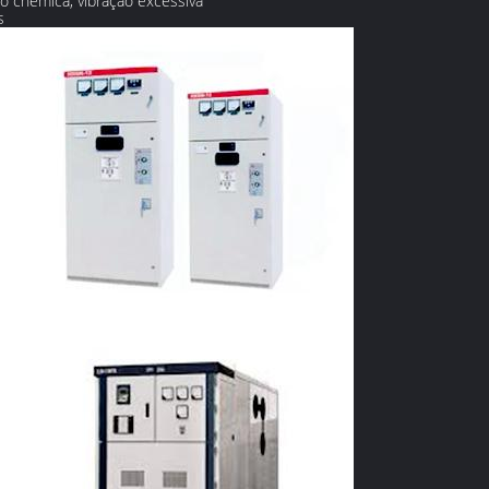
o chemica, vibração excessiva
s