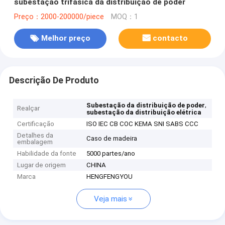
subestação trifásica da distribuição de poder
Preço：2000-200000/piece
MOQ：1
Melhor preço
contacto
Descrição De Produto
,
Subestação da distribuição de poder
Realçar
subestação da distribuição elétrica
Certificação
ISO IEC CB COC KEMA SNI SABS CCC
Detalhes da
Caso de madeira
embalagem
Habilidade da fonte
5000 partes/ano
Lugar de origem
CHINA
Marca
HENGFENGYOU
Veja mais