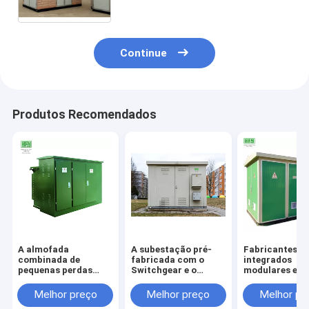
Continue
Produtos Recomendados
A almofada
A subestação pré-
Fabricantes
combinada de
fabricada com o
integrados
pequenas perdas
Switchgear e o
modulares em
completamente
transformador da
de caixa comb
fechado montou
tensão de sistema
pré-fabricado
Melhor preço
Melhor preço
Melhor pr
subestação pré-
12kV pré-fabricou a
subestação da