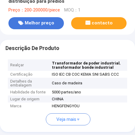
distribuição para prédios
Preço：200-200000/piece
MOQ：1
Melhor preço
contacto
Descrição De Produto
,
Transformador de poder industrial
Realçar
transformador bonde industrial
Certificação
ISO IEC CB COC KEMA SNI SABS CCC
Detalhes da
Caso de madeira
embalagem
Habilidade da fonte
5000 partes/ano
Lugar de origem
CHINA
Marca
HENGFENGYOU
Veja mais