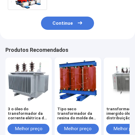
Continue
Produtos Recomendados
3 o óleo do
Tipo seco
transformado
transformador da
transformador da
imergido óleo 
corrente elétrica da
resina do molde de
distribuição d
fase 33KV imergiu o
1600 KVA com efeito
poder do cobre
tipo com estrutura
de poupança de
fase 11/0.4kv
Melhor preço
Melhor preço
Melhor pr
selada completa
energia excelente