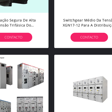
ação Segura De Alta
Switchgear Médio Da Tens
nsão Trifásica Do
XGN17-12 Para A Distribuiç
formador Da Corrente
Elétrica Industrial
létrica De Grande
CONTACTO
CONTACTO
Capacidade