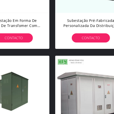
stação Em Forma De
Subestação Pré-Fabricad
a De Transfomer Com
Personalizada Da Distribui
ema De Distribuição
De Poder Do Padrão 11K
Folheado Do Poder Do
630KVA 2500A Da UE Estoj
CONTACTO
CONTACTO
 De Comando Principal
Compacto Exterior
trico Do Switchgear