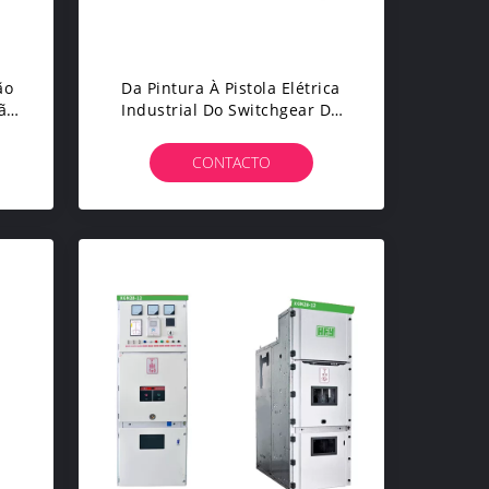
ão
Da Pintura À Pistola Elétrica
ão
Industrial Do Switchgear Da
Baixa Tensão Tratamento De
Superfície
CONTACTO