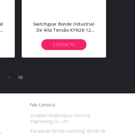
al
Switchgear Bonde Industrial
ar
De Alta Tensão KYN28-12
.
Prático E Durável
CONTACTO
9
10
Fale Conosco
Qingdao Hengfengyou Electrical
Engineering Co., Ltd.
Estrada de N0.506 Huicheng, distrito de
o