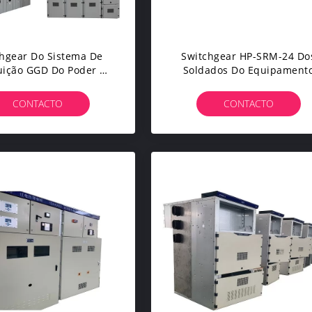
hgear Do Sistema De
Switchgear HP-SRM-24 Do
uição GGD Do Poder Da
Soldados Do Equipament
Baixa Tensão
24kv Da Distribuição De Po
CONTACTO
CONTACTO