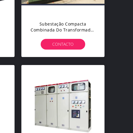
Subestação Compacta
Combinada Do Transformador
o
Do Tronco Transformador
es
Americano
CONTACTO