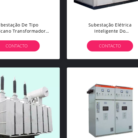
bestação De Tipo
Subestação Elétrica
icano Transformador
Inteligente Do
inado Pre-Montado
Transformador/subestaçã
Fábrica
Em Forma De Caixa 12 Mes
CONTACTO
CONTACTO
De Garantia