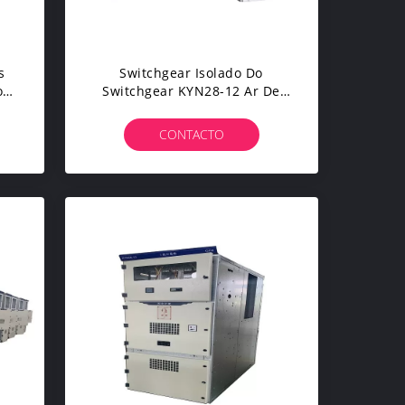
s
Switchgear Isolado Do
o
Switchgear KYN28-12 Ar De
der
Alta Tensão Withdrawable
Para A Distribuição De Poder
CONTACTO