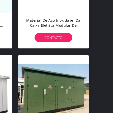
a
Material De Aço Inoxidável Da
ção
Caixa Elétrica Modular De
V
Tipo Americano Da
o
Subestação Feito
CONTACTO