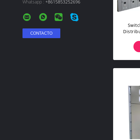
Whatsapp :
+8615853252696
Switc
Distrib