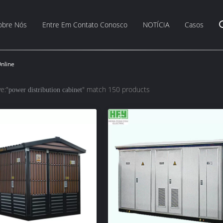
obre Nós
Entre Em Contato Conosco
NOTÍCIA
Casos
Online
e:"
" match 150 products
power distribution cabinet