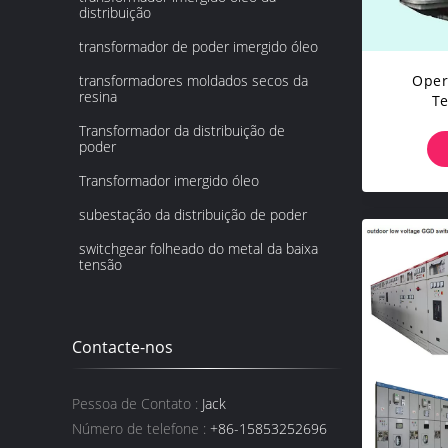
distribuição
transformador de poder imergido óleo
Oper
transformadores moldados secos da
resina
Te
Trans
Transformador da distribuição de
E
poder
Transformador imergido óleo
subestação da distribuição de poder
switchgear folheado do metal da baixa
tensão
Contacte-nos
Pessoa de Contato :
Jack
Número de telefone :
+86-15853252696