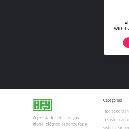
Al
Withdr
Do Pai
P
Categorias
Tipo seco tra
O prestador de serviços
Transformador
global elétrico esperto, faz a
switchgear bon