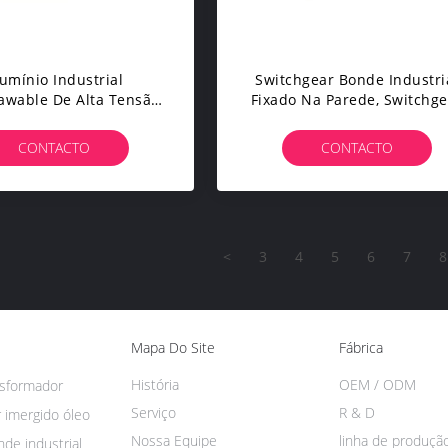
umínio Industrial
Switchgear Bonde Industri
awable De Alta Tensão
Fixado Na Parede, Switchge
nel De Distribuição Do
Folheado Do Metal Da C.A
oder - Zinco Feito
CONTACTO
CONTACTO
<
3
4
5
6
7
8
Mapa Do Site
Fábrica
História
OEM / ODM
nsformador
Serviço
R & D
 imergido óleo
Nossa Equipe
linha de produçã
de industrial