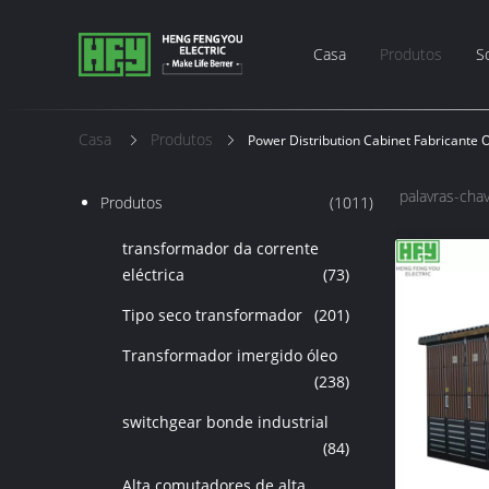
Casa
Produtos
S
Casa
Produtos
Power Distribution Cabinet Fabricante 
palavras-chav
Produtos
(1011)
transformador da corrente
eléctrica
(73)
Tipo seco transformador
(201)
Transformador imergido óleo
(238)
switchgear bonde industrial
(84)
Alta comutadores de alta